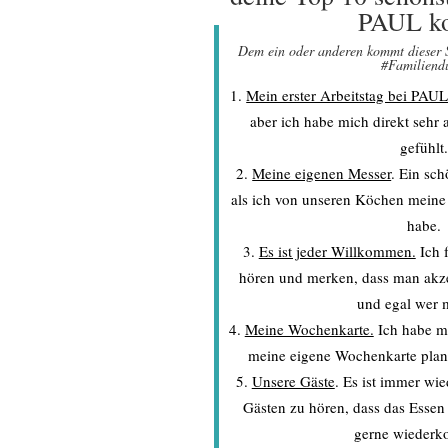
PAUL k
Dem ein oder anderen kommt dieser S
#Familiend
Mein erster Arbeitstag bei PAU
aber ich habe mich direkt seh
gefühlt
Meine eigenen Messer
. Ein sc
als ich von unseren Köchen mein
habe.
Es ist jeder Willkommen.
Ich 
hören und merken, dass man akzep
und egal wer 
Meine Wochenkarte.
Ich habe mi
meine eigene Wochenkarte plan
Unsere Gäste
. Es ist immer wi
Gästen zu hören, dass das Essen s
gerne wieder