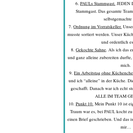
PAULs Stammgast.
JEDEN Di
Stammgast. Das gesamte Team
selbstgemachte 
Ordnung im Vorratskeller.
Unser
musste sortiert werden. Unser Küch
und ordentlich e
Gekochte Sahne
. Als ich das 
und ganz alleine zubereiten durfte, 
mich.
Ein Arbeitstag ohne Küchenche
und ich “alleine” in der Küche. Di
geschafft. Danach war ich echt 
ALLE IM TEAM G
Punkt 10.
Mein Punkt 10 ist ei
Traum war es, bei PAUL kocht zu 
einen Brief geschrieben. Und das i
mir…