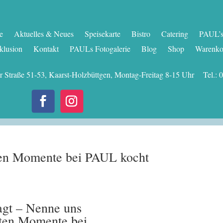
te
Aktuelles & Neues
Speisekarte
Bistro
Catering
PAUL’s 
klusion
Kontakt
PAULs Fotogalerie
Blog
Shop
Warenko
er Straße 51-53, Kaarst-Holzbüttgen, Montag-Freitag 8-15 Uhr Tel
sten Momente bei PAUL kocht
agt – Nenne uns
sten Momente bei