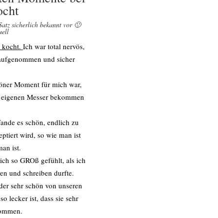
ocht
atz sicherlich bekannt vor 🙂
uell
L kocht.
Ich war total nervös,
r aufgenommen und sicher
.
höner Moment für mich war,
e eigenen Messer bekommen
fande es schön, endlich zu
tiert wird, so wie man ist
man ist.
ch so GROß gefühlt, als ich
en und schreiben durfte.
eder sehr schön von unseren
o lecker ist, dass sie sehr
kommen.