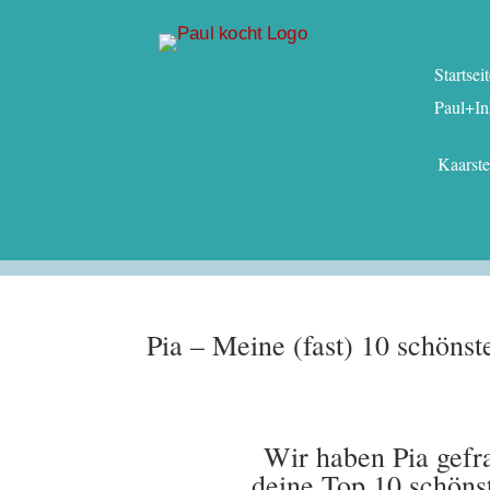
Startsei
Paul+In
Kaarst
Pia – Meine (fast) 10 schön
Wir haben Pia gefr
deine Top 10 schön