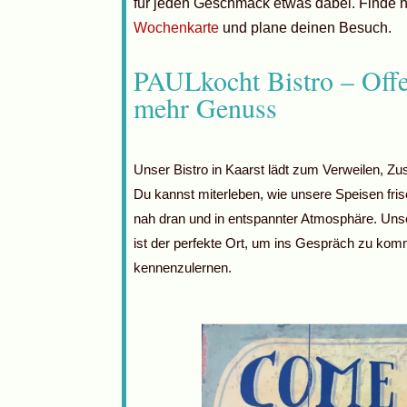
für jeden Geschmack etwas dabei. Finde h
Wochenkarte
und plane deinen Besuch.
PAULkocht Bistro – Off
mehr Genuss
Unser Bistro in Kaarst lädt zum Verweilen, Z
Du kannst miterleben, wie unsere Speisen fri
nah dran und in entspannter Atmosphäre. Uns
ist der perfekte Ort, um ins Gespräch zu ko
kennenzulernen.