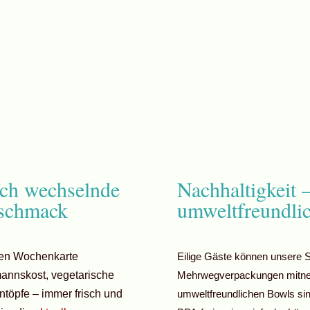
ich wechselnde
Nachhaltigkeit 
eschmack
umweltfreundli
hen Wochenkarte
Eilige Gäste können unsere 
mannskost, vegetarische
Mehrwegverpackungen mitne
ntöpfe – immer frisch und
umweltfreundlichen Bowls si