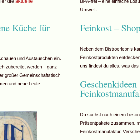
ier die
aktuelle
BPA-frei – eine einfache Lös
Umwelt.
ene Küche für
Feinkost – Sho
Neben dem Bistroerlebnis ka
Feinkostprodukten entdecken.
uschauen und Austauschen ein.
uns findest du alles, was das
sch zubereitet werden – ganz
er großer Gemeinschaftstisch
Geschenkideen 
mmen und neue Leute
Feinkostmanufa
Du suchst nach einem besonde
Präsentpakete zusammen, mi
Feinkostmanufaktur. Verschen