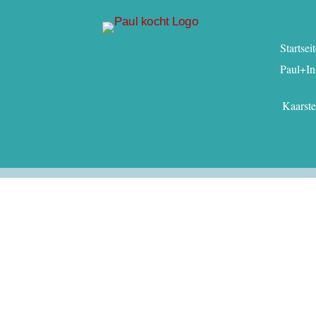
Startsei
Paul+In
Kaarst