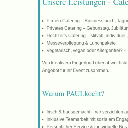
Unsere Leistungen - Cate
Firmen-Catering –
Businesslunch, Tagu
Privates Catering –
Geburtstag, Jubiläu
Hochzeits-Catering –
stilvoll, individue
Messeverpflegung & Lunchpakete
Vegetarisch, vegan oder Allergenfrei? –
Von kreativem Fingerfood über abwechslun
Angebot für Ihr Event zusammen.
Warum PAULkocht?
frisch & hausgemacht –
wir verzichten a
Inklusive Teamarbeit mit sozialem Eng
Persönlicher Service & individuelle Be