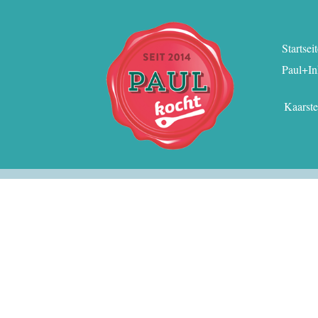
Startsei
Paul+In
Kaarst