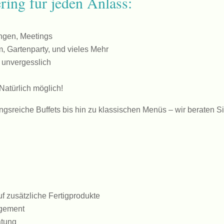
ring für jeden Anlass:
ngen, Meetings
m, Gartenparty, und vieles Mehr
ll, unvergesslich
Natürlich möglich!
gsreiche Buffets bis hin zu klassischen Menüs – wir beraten S
uf zusätzliche Fertigprodukte
agement
ratung