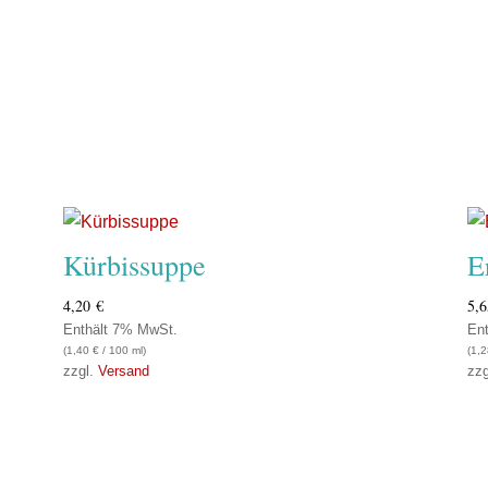
Kürbissuppe
E
4,20
€
5,
Enthält 7% MwSt.
En
(
1,40
€
/ 100 ml)
(
1,
zzgl.
Versand
zz