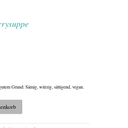
rrysuppe
 gutem Grund: Sämig, würzig, sättigend, vegan.
renkorb