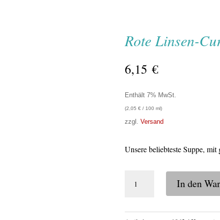
Rote Linsen-Cu
6,15
€
Enthält 7% MwSt.
(
2,05
€
/ 100 ml)
zzgl.
Versand
Unsere beliebteste Suppe, mit
Rote
In den Wa
Linsen-
Currysuppe
Menge