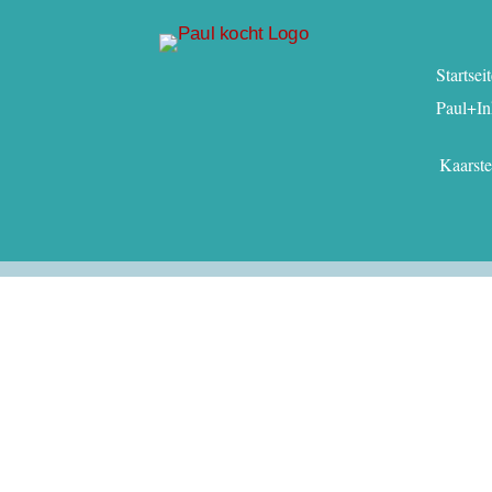
Startsei
Paul+In
Kaarst