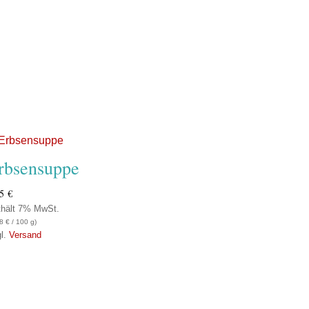
rbsensuppe
65
€
thält 7% MwSt.
28
€
/ 100 g)
gl.
Versand