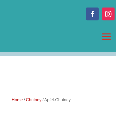
Home
/
Chutney
/ Apfel-Chutney