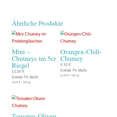
Ähnliche Produkte
Mini –
Orangen-Chili-
Chutneys im 5er
Chutney
Riegel
4,10
€
Enthält 7% MwSt.
12,00
€
(
2,56
€
/ 100 g)
Enthält 7% MwSt.
(
4,00
€
/ 100 g)
Tomaten-Oliven