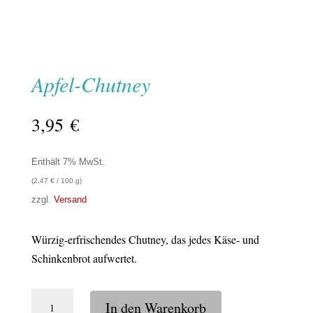
Apfel-Chutney
3,95
€
Enthält 7% MwSt.
(
2,47
€
/ 100 g)
zzgl.
Versand
Würzig-erfrischendes Chutney, das jedes Käse- und
Schinkenbrot aufwertet.
Apfel-
In den Warenkorb