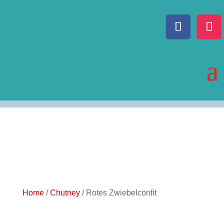
Home
/
Chutney
/ Rotes Zwiebelconfit