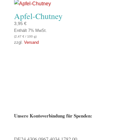
Apfel-Chutney
3,95
€
Enthält 7% MwSt.
(
2,47
€
/ 100 g)
zzgl.
Versand
Unsere Kontoverbindung für Spenden:
DE24 4306 0967 4034 1782 00