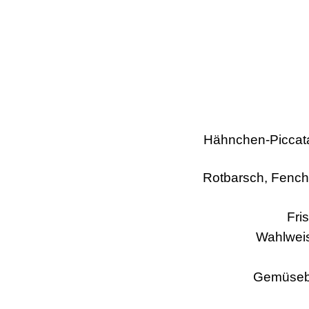
Hähnchen-Piccat
Rotbarsch, Fench
Fri
Wahlweis
Gemüsebu