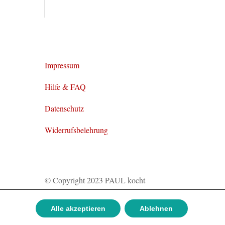
Impressum
Hilfe & FAQ
Datenschutz
Widerrufsbelehrung
© Copyright 2023 PAUL kocht
gGmbH
Tel.: 02131 – 450 8930
Alle akzeptieren
Ablehnen