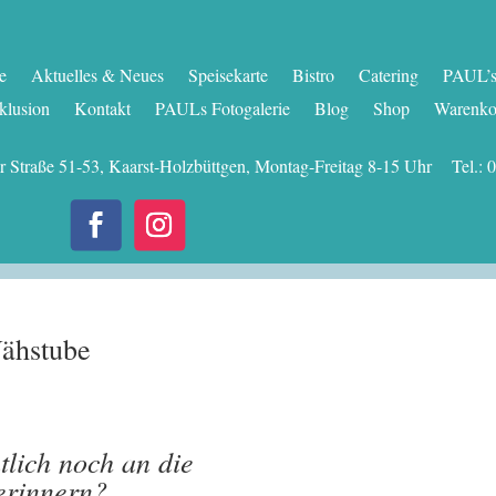
te
Aktuelles & Neues
Speisekarte
Bistro
Catering
PAUL’s 
klusion
Kontakt
PAULs Fotogalerie
Blog
Shop
Warenko
er Straße 51-53, Kaarst-Holzbüttgen, Montag-Freitag 8-15 Uhr Tel
Nähstube
tlich noch an die
erinnern?